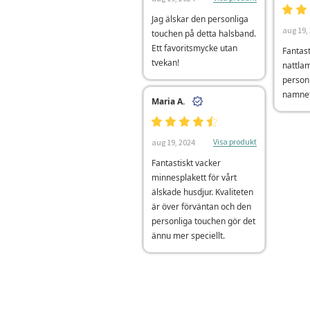
Jag älskar den personliga
aug 19,
touchen på detta halsband.
Ett favoritsmycke utan
Fantast
tvekan!
nattlam
person
namnet
Maria A.
Visa produkt
aug 19, 2024
Fantastiskt vacker
minnesplakett för vårt
älskade husdjur. Kvaliteten
är över förväntan och den
personliga touchen gör det
ännu mer speciellt.