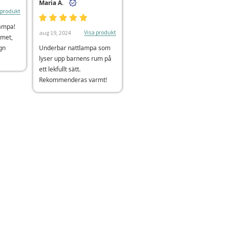
Maria A.
 produkt
lampa!
Visa produkt
aug 19, 2024
mmet,
gn
Underbar nattlampa som
lyser upp barnens rum på
ett lekfullt sätt.
Rekommenderas varmt!