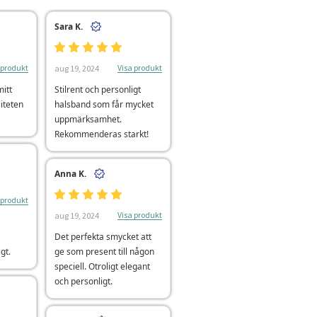
Sara K.
 produkt
Visa produkt
aug 19, 2024
mitt
Stilrent och personligt
iteten
halsband som får mycket
uppmärksamhet.
Rekommenderas starkt!
Anna K.
 produkt
Visa produkt
aug 19, 2024
Det perfekta smycket att
gt.
ge som present till någon
speciell. Otroligt elegant
och personligt.