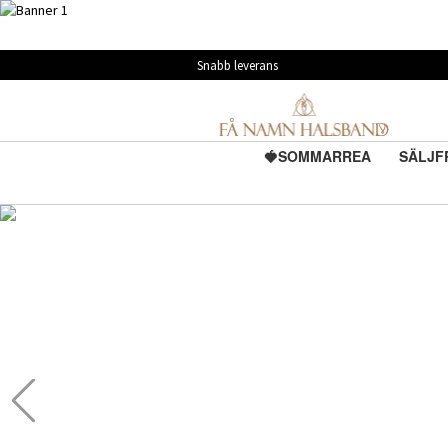
Snabb leverans
🍓SOMMARREA
SÄLJF