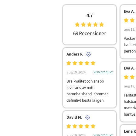
Eva A.
4.7
aug 19,
69 Recensioner
Vacker
kvalitet
person
Anders P.
Eva A.
Visa produkt
aug 19, 2024
Bra kvalitet och snabb
aug 19,
leverans av mitt
namnhalsband. Kommer
Fantast
definitivt beställa igen.
halsban
materia
hantve
David N.
Lena K
Visa produkt
aug 19, 2024