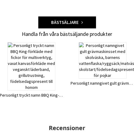
BÄSTSÄLJARE
Handla från våra bästsäljande produkter
Personligt namngivet gult grävmaskinsset med skolväska, barnens vattenflaska/ryggsäck/matväska/pennfodral, skolstart/födelsedagspresent för pojkar
Personligt tryckt namn BBQ King-förkläde med fickor för multiverktyg, vaxat kanvasförkläde med veganskt läderband, grillutrustning, födelsedagspresent till honom
Recensioner