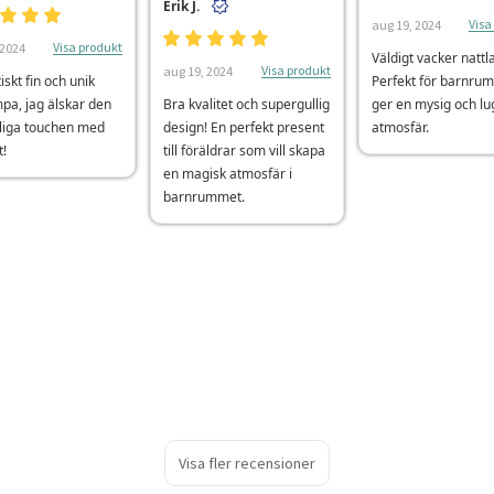
Erik J.
Visa
aug 19, 2024
Visa produkt
 2024
Väldigt vacker natt
Visa produkt
aug 19, 2024
iskt fin och unik
Perfekt för barnru
pa, jag älskar den
Bra kvalitet och supergullig
ger en mysig och lu
liga touchen med
design! En perfekt present
atmosfär.
!
till föräldrar som vill skapa
en magisk atmosfär i
barnrummet.
Visa fler recensioner