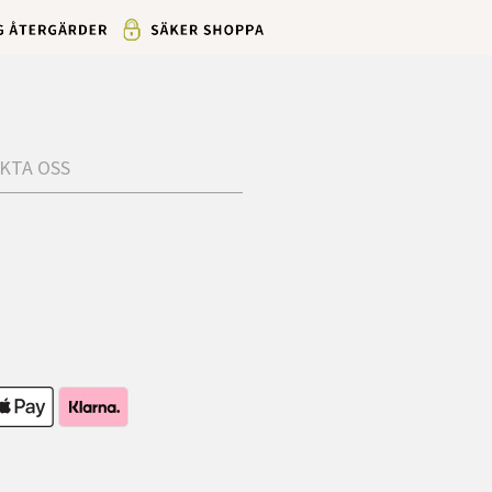
KTA OSS
s