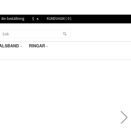
 din beställning
$
KUNDVAGN (
0
)
ALSBAND
RINGAR