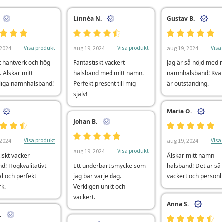
Linnéa N.
Gustav B.
Visa produkt
Visa produkt
Visa
 2024
aug 19, 2024
aug 19, 2024
t hantverk och hög
Fantastiskt vackert
Jag är så nöjd med 
. Älskar mitt
halsband med mitt namn.
namnhalsband! Kval
liga namnhalsband!
Perfekt present till mig
är outstanding.
själv!
Maria O.
Johan B.
Visa produkt
Visa
 2024
aug 19, 2024
Visa produkt
aug 19, 2024
iskt vacker
Älskar mitt namn
d! Högkvalitativt
Ett underbart smycke som
halsband! Det är så
l och perfekt
jag bär varje dag.
vackert och personli
rk.
Verkligen unikt och
vackert.
Anna S.
.