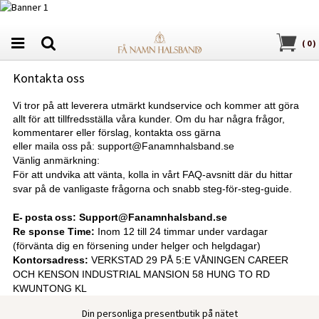
(
0
)
Kontakta oss
Vi tror på att leverera utmärkt kundservice och kommer att göra
allt för att tillfredsställa våra kunder. Om du har några frågor,
kommentarer eller förslag, kontakta oss gärna
eller maila oss på:
s
upport@
Fanamnhalsband.se
Vänlig anmärkning:
För att undvika att vänta, kolla in vårt FAQ-avsnitt där du hittar
svar på de vanligaste frågorna och snabb steg-för-steg-guide.
E-
posta
oss: Support@
Fanamnhalsband.se
Re
sponse Time:
Inom 12 till 24 timmar under vardagar
(förvänta dig en försening under helger och helgdagar)
Kontorsadress:
VERKSTAD 29 PÅ 5:E VÅNINGEN CAREER
OCH KENSON INDUSTRIAL MANSION 58 HUNG TO RD
KWUNTONG KL
Din personliga presentbutik på nätet