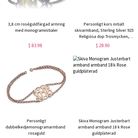
3,8 cm roséguldfärgad armring
Personligt kors initialt
med monograminitialer
skivarmband, Sterling Silver 925
Religiösa dop Trosmycken,
kristen gåva, födelsedag/mors
$ 83.98
$ 28.90
dag present till henne/mamma
Personligt
Skiva Monogram Justerbart
dubbelkedjemonogramarmband i
armband armband 18 k Rose
rosaguld
guldpläterad