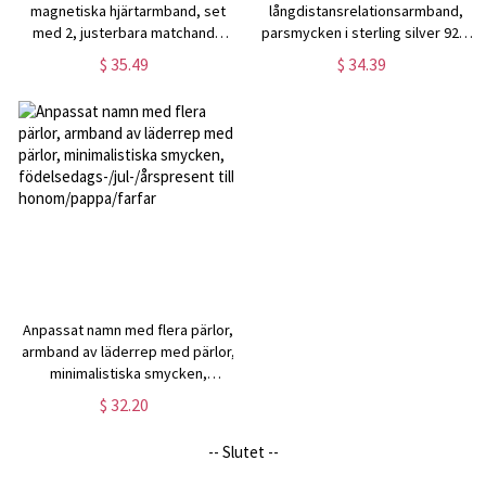
magnetiska hjärtarmband, set
långdistansrelationsarmband,
med 2, justerbara matchande
parsmycken i sterling silver 925,
parflätade armband,
alla hjärtans dag/årspresent till
$ 35.49
$ 34.39
par/vänskapspresent till
par/älskare
älskare/bästa vän
Anpassat namn med flera pärlor,
armband av läderrep med pärlor,
minimalistiska smycken,
födelsedags-/jul-/årspresent till
$ 32.20
honom/pappa/farfar
-- Slutet --