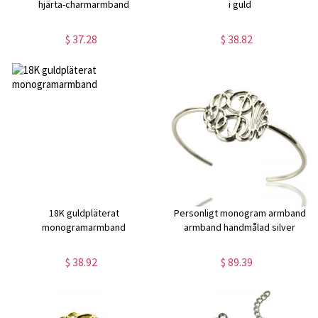
hjärta-charmarmband
i guld
$ 37.28
$ 38.82
18K guldpläterat
Personligt monogram armband
monogramarmband
armband handmålad silver
$ 38.92
$ 89.39