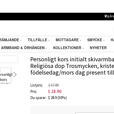
Spåra
RÄMJANDE
TILLFÄLLE
MOTTAGARE
SMYCKE
H
ARMBAND & ÖRHÄNGEN
KOLLEKTIONER
NYHETER
Personligt kors initialt skivarmba
Religiösa dop Trosmycken, krist
födelsedag/mors dag present t
Listpris:
$ 57.80
$
28.90
Pris:
Du sparar:
$
28.9
(50%)