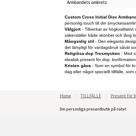
Armbandets omkrets
Custom Cross Initial Disc Armban
personlig touch till din smyckessamli
Välgjort
- Tillverkat av högkvalitativt
säkerställer både skönhet och lång li
Mångsidig stil
- Den eleganta design
det lämpligt för vardagsbruk såväl som
Religiösa dop Trosmycken
- Med si
idealisk present för dop, konfirmationer
Kristen gåva
- Som en symbol för kri
dag eller något speciellt tillfälle, so
Home
TILLFÄLLE
Present för 
Din personliga presentbutik på nätet