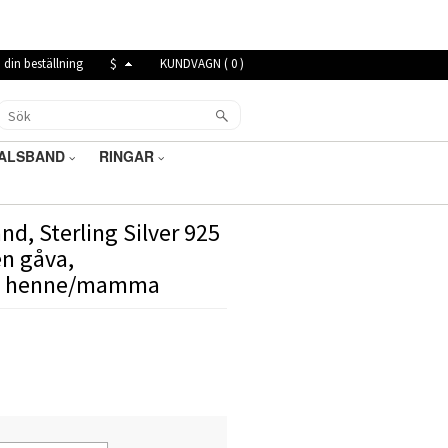
 din beställning
$
KUNDVAGN (
0
)
ALSBAND
RINGAR
nd, Sterling Silver 925
en gåva,
ill henne/mamma