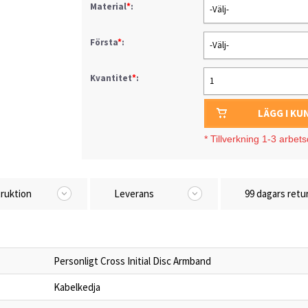
Material
*
:
-Välj-
Första
*
:
-Välj-
Kvantitet
*
:
1
LÄGG I K
*
Tillverkning 1-3 arbet
truktion
Leverans
99 dagars retu
Personligt Cross Initial Disc Armband
Kabelkedja