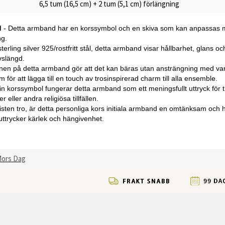
6,5 tum (16,5 cm) + 2 tum (5,1 cm) förlängning
d
- Detta armband har en korssymbol och en skiva som kan anpassas med 
ng.
 sterling silver 925/rostfritt stål, detta armband visar hållbarhet, glans 
vslängd.
en på detta armband gör att det kan bäras utan ansträngning med vardag
 för att lägga till en touch av trosinspirerad charm till alla ensemble.
n korssymbol fungerar detta armband som ett meningsfullt uttryck för tro 
 eller andra religiösa tillfällen.
sten tro, är detta personliga kors initiala armband en omtänksam och h
m uttrycker kärlek och hängivenhet.
Mors Dag