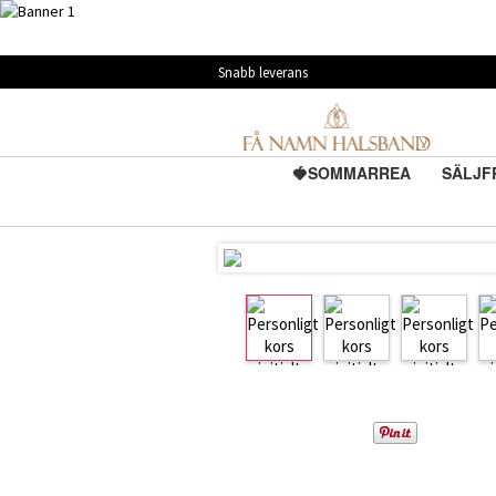
Snabb leverans
🍓SOMMARREA
SÄLJF