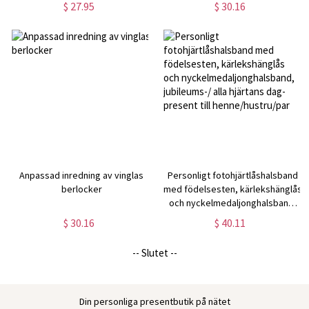
$ 27.95
$ 30.16
till familj/farföräldrar
Anpassad inredning av vinglas
Personligt fotohjärtlåshalsband
berlocker
med födelsesten, kärlekshänglås
och nyckelmedaljonghalsband,
jubileums-/ alla hjärtans dag-
$ 30.16
$ 40.11
present till henne/hustru/par
-- Slutet --
Din personliga presentbutik på nätet