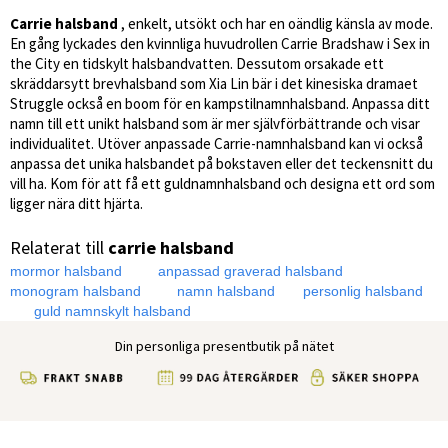
Carrie halsband
, enkelt, utsökt och har en oändlig känsla av mode.
En gång lyckades den kvinnliga huvudrollen Carrie Bradshaw i Sex in
the City en tidskylt halsbandvatten. Dessutom orsakade ett
skräddarsytt brevhalsband som Xia Lin bär i det kinesiska dramaet
Struggle också en boom för en kampstilnamnhalsband. Anpassa ditt
namn till ett unikt halsband som är mer självförbättrande och visar
individualitet. Utöver anpassade Carrie-namnhalsband kan vi också
anpassa det unika halsbandet på bokstaven eller det teckensnitt du
vill ha. Kom för att få ett guldnamnhalsband och designa ett ord som
ligger nära ditt hjärta.
Relaterat till
carrie halsband
mormor halsband
anpassad graverad halsband
monogram halsband
namn halsband
personlig halsband
guld namnskylt halsband
Din personliga presentbutik på nätet