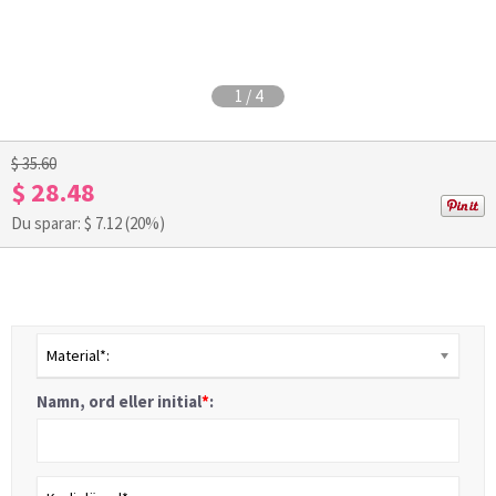
1
/
4
$ 35.60
$ 28.48
Du sparar: $
7.12
(20%)
Material*:
Namn, ord eller initial
*
: