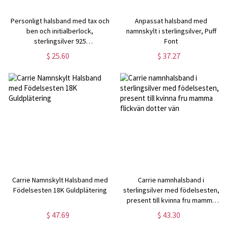
Personligt halsband med tax och
Anpassat halsband med
ben och initialberlock,
namnskylt i sterlingsilver, Puff
sterlingsilver 925
Font
hundminnessmycken,
$ 25.60
$ 37.27
sympati-/födelsedagspresent till
hundälskare/ägare
Carrie Namnskylt Halsband med
Carrie namnhalsband i
Födelsesten 18K Guldplätering
sterlingsilver med födelsesten,
present till kvinna fru mamma
flickvän dotter vän
$ 47.69
$ 43.30