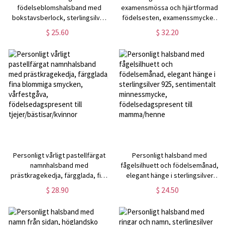
födelseblomshalsband med
examensmössa och hjärtformad
bokstavsberlock, sterlingsilver
födelsesten, examenssmycken
925 dubbelsidigt graverat
från klass 2026, minnessak från
$ 25.60
$ 32.20
blomhänge med initialer,
gymnasieklass, present till
födelsedagspresent till
akademiker
mamma/henne
Personligt vårligt pastellfärgat
Personligt halsband med
namnhalsband med
fågelsilhuett och födelsemånad,
prästkragekedja, färgglada, fina
elegant hänge i sterlingsilver
blommiga smycken, vårfestgåva,
925, sentimentalt minnessmycke,
$ 28.90
$ 24.50
födelsedagspresent till
födelsedagspresent till
tjejer/bästisar/kvinnor
mamma/henne