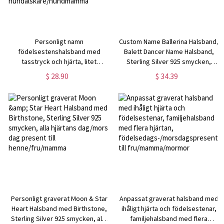
Personligt namn
Custom Name Ballerina Halsband,
födelsestenshalsband med
Balett Dancer Name Halsband,
tasstryck och hjärta, litet
Sterling Silver 925 smycken,
hundtasshalsband, minimalistiska
födelsedag/jul/mors dag
$ 28.90
$ 34.39
smycken,
present för
födelsedags-/julpresent till
dansare/kvinnor/flickor
hundälskare/hundmamma
Personligt graverat Moon & Star
Anpassat graverat halsband med
Heart Halsband med Birthstone,
ihåligt hjärta och födelsestenar,
Sterling Silver 925 smycken, alla
familjehalsband med flera