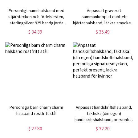
Personligt namnhalsband med
Anpassat graverat
stjärntecken och födelsesten,
sammankopplat dubbelt
sterlingsilver 925 handgjorda
hjärtanhalsband, läckra smycken i
astrologismycken för kvinnor,
sterlingsilver 925, födelsedags-/
$ 34.39
$ 35.49
födelsedagspresent till
årsdags-/morsdagspresent till
mamma/flickor/bästis
henne/fru/mamma
Personliga barn charm charm
Anpassat handskriftshalsband,
halsband rostfritt stål
faktiska (din egen)
handskriftshalsband, personliga
signatursmycken, perfekt
$ 27.80
$ 32.20
present, läckra halsband för
kvinnor