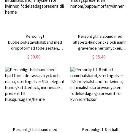
Personligt
Personligt halsband med
bubbelbokstavshalsband med
alfabets-hundbricka och namn,
droppformad födelsesten,
graverade herrsmycken,
sterlingsilver 925 elegant
födelsedags-/fars dag-/
$ 30.00
$ 35.49
initialhalsband, smycken för
årsdagspresent till
kvinnor, födelsedagspresent till
honom/pappa/morfar/vänner
henne
Personligt halsband med
Personligt 1-8 initialt