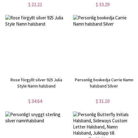
hästhänge i sterlingsilver 925,
meningsfulla islamiska smycken,
$ 21.21
$ 33.29
present till hästälskare/
Eid-present till muslimska kvinnor
ägare/ryttare
Rose förgyllt silver 925 Julia
Personlig boxkedja Carrie Namn
Style Namn halsband
halsband Silver
$ 34.64
$ 31.10