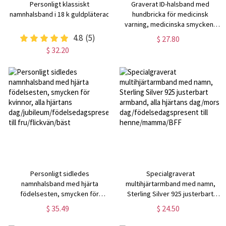
Personligt klassiskt
Graverat ID-halsband med
namnhalsband i 18 k guldpläterad
hundbricka för medicinsk
varning, medicinska smycken i
rostfritt stål, hänge för allergi-
4.8
(5)
$ 27.80
och diabetesnödsituationer,
$ 32.20
present till pappa/män/patienter
Personligt sidledes
Specialgraverat
namnhalsband med hjärta
multihjärtarmband med namn,
födelsesten, smycken för
Sterling Silver 925 justerbart
kvinnor, alla hjärtans
armband, alla hjärtans dag/mors
$ 35.49
$ 24.50
dag/jubileum/födelsedagspresent
dag/födelsedagspresent till
till fru/flickvän/bäst
henne/mamma/BFF