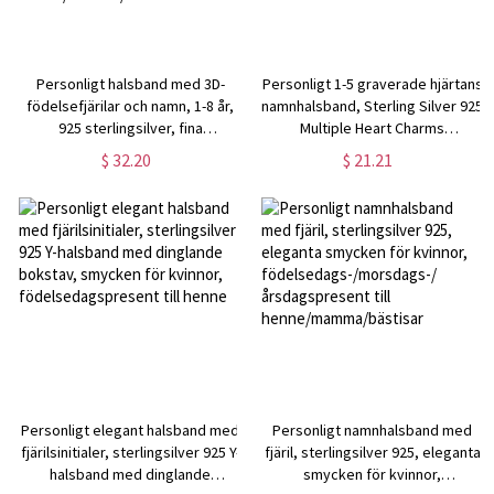
Personligt halsband med 3D-
Personligt 1-5 graverade hjärtans
födelsefjärilar och namn, 1-8 år,
namnhalsband, Sterling Silver 925
925 sterlingsilver, fina
Multiple Heart Charms
familjesmycken,
Familjehalsband,
$ 32.20
$ 21.21
födelsedags-/mors dagspresent
födelsedags-/morsdagspresent
till henne/mamma/mormor
till henne/mamma
Personligt elegant halsband med
Personligt namnhalsband med
fjärilsinitialer, sterlingsilver 925 Y-
fjäril, sterlingsilver 925, eleganta
halsband med dinglande
smycken för kvinnor,