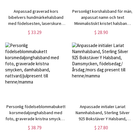
Anpassad graverad kors
Personligt korshalsband för män,
bibelvers hundmärkehalsband
anpassat namn och text
med födelsesten, laserskuren
Minimalistiskt kristet halsband,
korshalsband för män, fars
dop/dop/första
$ 33.29
$ 28.90
dag/julpresent till
nattvardspresent till
pappa/farfar/honom
pappa/honom/familj/män
Personlig födelseblommabukett
Anpassade initialer Lariat
korsmedaljonghalsband med
Namnhalsband, Sterling Silver
foto, graverade kristna smycken,
925 Bokstäver Y Halsband,
damhalsband,
Damsmycken, födelsedag/
$ 38.79
$ 27.80
nattvard/julpresent till
årsdag/mors dag present till