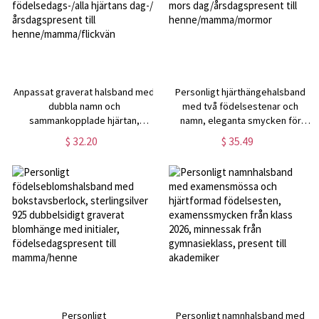
Anpassat graverat halsband med
Personligt hjärthängehalsband
dubbla namn och
med två födelsestenar och
sammankopplade hjärtan,
namn, eleganta smycken för
eleganta smycken för kvinnor,
kvinnor, mors dag/
$ 32.20
$ 35.49
födelsedags-/alla hjärtans dag-/
årsdagspresent till
årsdagspresent till
henne/mamma/mormor
henne/mamma/flickvän
Personligt
Personligt namnhalsband med