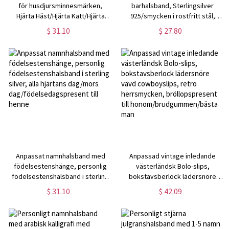
för husdjursminnesmärken,
barhalsband, Sterlingsilver
Hjärta Häst/Hjärta Katt/Hjärta
925/smycken i rostfritt stål,
Hundhalsband, Minnesgåva,
födelsedag/årsdag/ alla hjärtans
$ 31.10
$ 27.80
present till henne/djurälskare
dag/mors dag present till henne
Anpassat namnhalsband med
Anpassad vintage inledande
födelsestenshänge, personlig
västerländsk Bolo-slips,
födelsestenshalsband i sterling
bokstavsberlock lädersnöre
silver, alla hjärtans dag/mors
vävd cowboyslips, retro
$ 31.10
$ 42.09
dag/födelsedagspresent till
herrsmycken, bröllopspresent till
henne
honom/brudgummen/bästa man