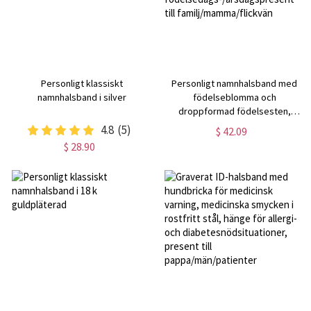
Personligt klassiskt
Personligt namnhalsband med
namnhalsband i silver
födelseblomma och
droppformad födelsesten,
eleganta smycken för kvinnor,
4.8
(5)
$ 42.09
födelsedags-/årsdagspresent till
$ 28.90
familj/mamma/flickvän