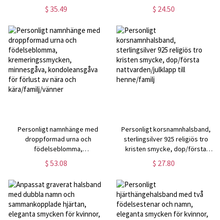
hjärtans dag/mors dag present
hjärtan,
$ 35.49
$ 24.50
till henne/fru/mamma
födelsedags-/morsdagspresent
till fru/mamma/mormor
Personligt namnhänge med
Personligt korsnamnhalsband,
droppformad urna och
sterlingsilver 925 religiös tro
födelseblomma,
kristen smycke, dop/första
kremeringssmycken,
nattvarden/julklapp till
$ 53.08
$ 27.80
minnesgåva, kondoleansgåva för
henne/familj
förlust av nära och
kära/familj/vänner