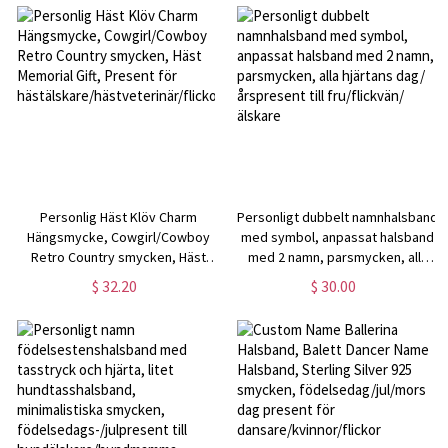
henne/mamma
henne/mamma
Personlig Häst Klöv Charm
Personligt dubbelt namnhalsband
Hängsmycke, Cowgirl/Cowboy
med symbol, anpassat halsband
Retro Country smycken, Häst
med 2 namn, parsmycken, alla
Memorial Gift, Present för
hjärtans dag/årspresent till
$ 32.20
$ 30.00
hästälskare/hästveterinär/flickor/kvinnor
fru/flickvän/älskare