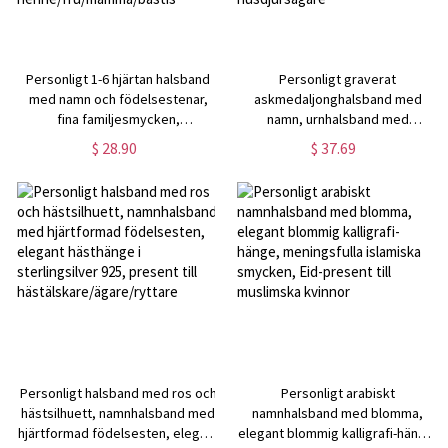
Personligt 1-6 hjärtan halsband
Personligt graverat
med namn och födelsestenar,
askmedaljonghalsband med
fina familjesmycken,
namn, urnhalsband med
födelsedags-/morsdags-/
genomskinlig kapsel av djurhår,
$ 28.90
$ 37.69
årsdagspresent till
minnesgåva, gåva för förlust av
henne/fru/mamma/bästis
husdjur/kondoleans för
husdjursägare
Personligt halsband med ros och
Personligt arabiskt
hästsilhuett, namnhalsband med
namnhalsband med blomma,
hjärtformad födelsesten, elegant
elegant blommig kalligrafi-hänge,