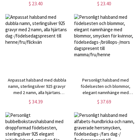
bokstav, smycken för kvinnor,
födelsedags-/morsdags-/
$ 23.40
$ 23.40
födelsedagspresent till henne
årsdagspresent till
henne/mamma/bästisar
Anpassat halsband med dubbla
Personligt halsband med
namn, sterlingsilver 925 gravyr
födelsesten och blommor,
med 2 namn, alla hjärtans
elegant namnhänge med
dag-/födelsedagspresent till
blommor, smycken för kvinnor,
$ 34.39
$ 37.69
henne/fru/flickvän
födelsedags-/bröllops-/mors
dagspresent till
mamma/fru/henne