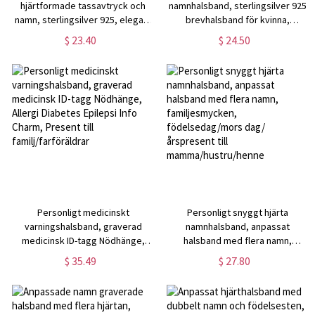
hjärtformade tassavtryck och
namnhalsband, sterlingsilver 925
namn, sterlingsilver 925, elegant
brevhalsband för kvinna,
hund-/kattberlock, minnessak,
minimalistiska brevsmycken,
$ 23.40
$ 24.50
present till husdjursägare/henne
födelsedags-/julpresent för
kvinnor/flickor
Personligt medicinskt
Personligt snyggt hjärta
varningshalsband, graverad
namnhalsband, anpassat
medicinsk ID-tagg Nödhänge,
halsband med flera namn,
Allergi Diabetes Epilepsi Info
familjesmycken,
$ 35.49
$ 27.80
Charm, Present till
födelsedag/mors dag/
familj/farföräldrar
årspresent till
mamma/hustru/henne