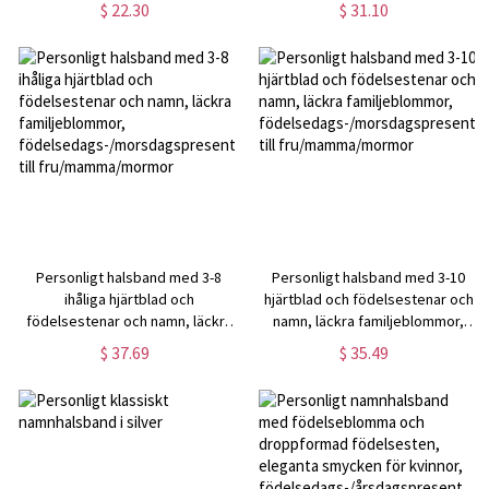
$ 22.30
$ 31.10
berlocker,
födelsedags-/mors dag-/
födelsedags-/morsdagspresent
årsdagspresent till
till henne/mamma/mormor
henne/mamma
Personligt halsband med 3-8
Personligt halsband med 3-10
ihåliga hjärtblad och
hjärtblad och födelsestenar och
födelsestenar och namn, läckra
namn, läckra familjeblommor,
familjeblommor,
födelsedags-/morsdagspresent
$ 37.69
$ 35.49
födelsedags-/morsdagspresent
till fru/mamma/mormor
till fru/mamma/mormor