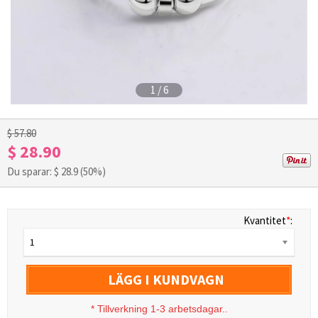
1
/
6
$ 57.80
$ 28.90
Du sparar: $
28.9
(50%)
Kvantitet
*
:
1
LÄGG I KUNDVAGN
*
Tillverkning 1-3 arbetsdagar..