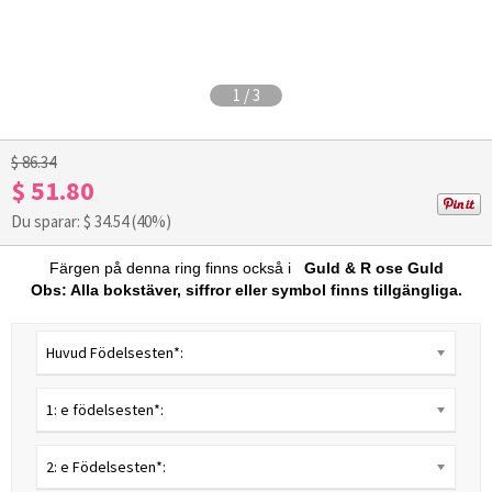
1
/
3
$ 86.34
$ 51.80
Du sparar: $
34.54
(40%)
Färgen på denna ring finns också i
Guld
&
R
ose Guld
Obs: Alla bokstäver, siffror eller symbol finns tillgängliga.
Huvud Födelsesten*:
1: e födelsesten*:
2: e Födelsesten*: