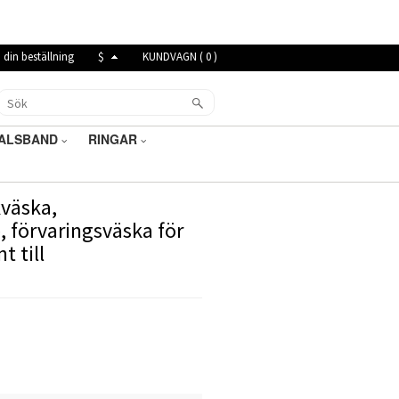
 din beställning
$
KUNDVAGN (
0
)
ALSBAND
RINGAR
kväska,
 förvaringsväska för
t till