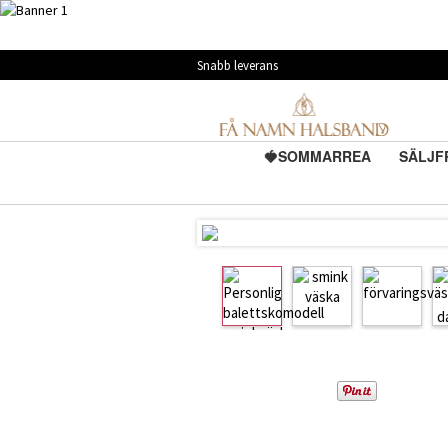
Snabb leverans
🍓SOMMARREA
SÄLJF