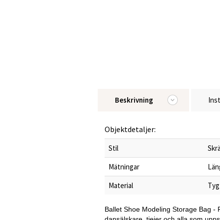
Beskrivning
Ins
Objektdetaljer:
Stil
Skr
Mätningar
Län
Material
Tyg
Ballet Shoe Modeling Storage Bag - Fö
dansälskare, tjejer och alla som upp