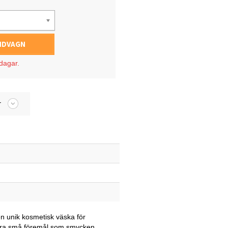
UNDVAGN
sdagar.
r
en unik kosmetisk väska för
andra små föremål som smycken,