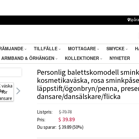
Spåra
RÄMJANDE
TILLFÄLLE
MOTTAGARE
SMYCKE
H
ARMBAND & ÖRHÄNGEN
KOLLEKTIONER
NYHETER
Personlig balettskomodell smin
kosmetikaväska, rosa sminkpåse,
läppstift/ögonbryn/penna, presen
dansare/dansälskare/flicka
Listpris:
$ 79.78
$
39.89
Pris:
Du sparar:
$
39.89
(50%)