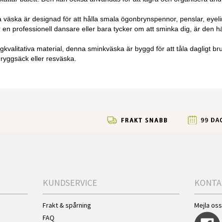
äska är designad för att hålla smala ögonbrynspennor, penslar, eyeline
 en professionell dansare eller bara tycker om att sminka dig, är den hä
högkvalitativa material, denna sminkväska är byggd för att tåla dagligt 
 ryggsäck eller resväska.
KUNDSERVICE
KONTA
Frakt & spårning
Mejla os
FAQ