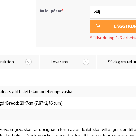
Antal påsar
*
:
-Välj-
LÄGG I K
*
Tillverkning 1-3 arbet
truktion
Leverans
99 dagars retu
äddarsydd balettskomodelleringsväska
gd*Bredd: 20*7cm (7,87*2,76 tum)
rvaringsväskan är designad i form av en balettsko, vilket gör den till 
skattar balett. Den kan också användas för att lagra och organisera 