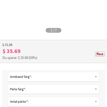
1
/
7
$ 71.38
$ 35.69
Du sparar: $
35.69
(50%)
Armband färg*:
Pärla färg*:
Antal pärlor*: