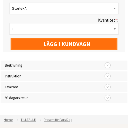
Storlek*:
Kvantitet
*
:
1
LÄGG I KUNDVAGN
Beskrivning
Instruktion
Leverans
99 dagars retur
Home
TILLFÄLLE
Present för Fars Dag