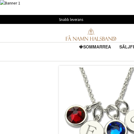
Snabb leverans
🍓SOMMARREA
SÄLJF