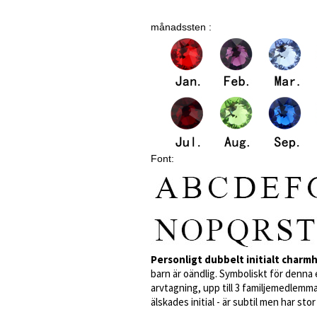
månadssten :
Font:
Personligt dubbelt initialt char
barn är oändlig. Symboliskt för denna
arvtagning, upp till 3 familjemedlemm
älskades initial - är subtil men har sto