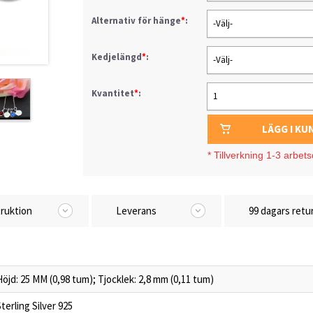
Alternativ för hänge
*
:
-Välj-
Kedjelängd
*
:
-Välj-
Kvantitet
*
:
1
LÄGG I K
*
Tillverkning 1-3 arbet
truktion
Leverans
99 dagars retu
Höjd: 25 MM (0,98 tum); Tjocklek: 2,8 mm (0,11 tum)
terling Silver 925