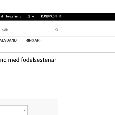
 din beställning
$
KUNDVAGN (
0
)
ALSBAND
RINGAR
band med födelsestenar