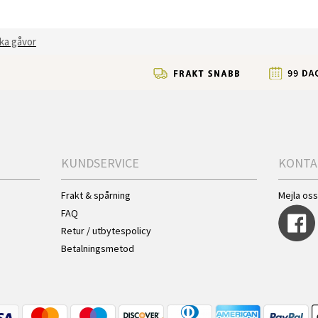
ka gåvor
KUNDSERVICE
KONTA
Frakt & spårning
Mejla os
FAQ
Retur / utbytespolicy
Betalningsmetod