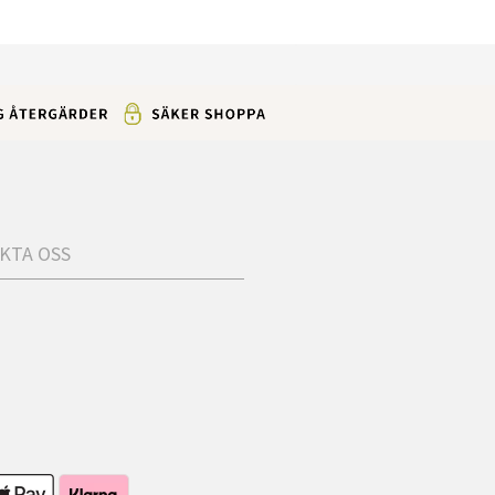
KTA OSS
s