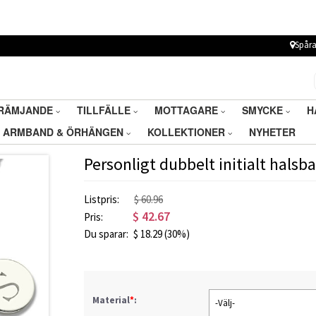
Spåra
RÄMJANDE
TILLFÄLLE
MOTTAGARE
SMYCKE
H
ARMBAND & ÖRHÄNGEN
KOLLEKTIONER
NYHETER
Personligt dubbelt initialt hals
Listpris:
$ 60.96
$
42.67
Pris:
Du sparar:
$
18.29
(30%)
Material
*
:
-Välj-