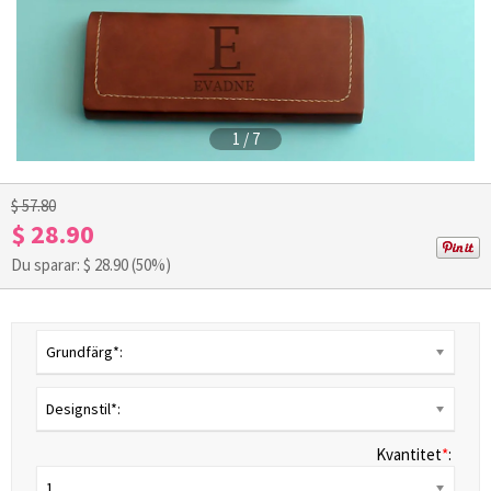
1
/
7
$ 57.80
$ 28.90
Du sparar: $
28.90
(50%)
Grundfärg*:
Designstil*:
Kvantitet
*
:
1