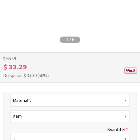
1
/
6
$ 66.59
$ 33.29
Du sparar: $
33.30
(50%)
Material*:
Stil*:
Kvantitet
*
:
1