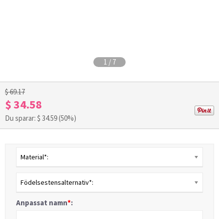
1
/
7
$ 69.17
$ 34.58
Du sparar: $
34.59
(50%)
Material*:
Födelsestensalternativ*:
Anpassat namn
*
: