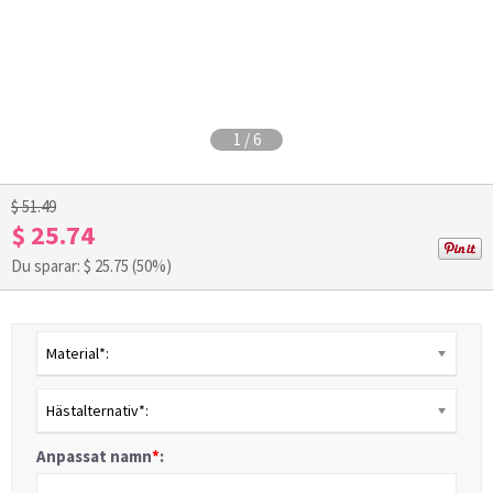
1
/
6
$ 51.49
$ 25.74
Du sparar: $
25.75
(50%)
Material*:
Hästalternativ*:
Anpassat namn
*
: