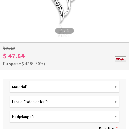
1
/
4
$ 95.69
$ 47.84
Du sparar: $
47.85
(50%)
Material*:
Huvud Födelsesten*:
Kedjelängd*:
Kvantitet
*
: