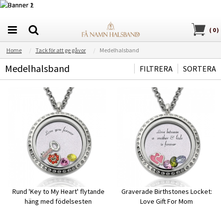
(
0
)
Home
Tack för att ge gåvor
Medelhalsband
Medelhalsband
FILTRERA
SORTERA
Rund 'Key to My Heart' flytande
Graverade Birthstones Locket:
häng med födelsesten
Love Gift For Mom