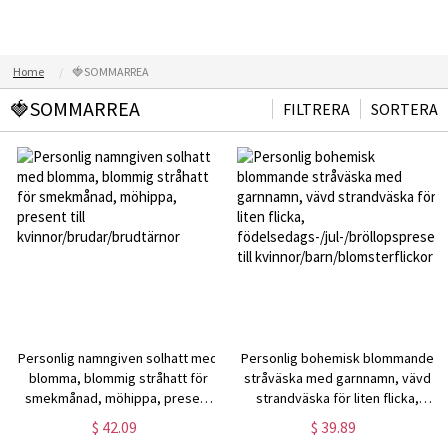
Home
🍓SOMMARREA
🍓SOMMARREA
FILTRERA
SORTERA
Personlig namngiven solhatt med
Personlig bohemisk blommande
blomma, blommig stråhatt för
stråväska med garnnamn, vävd
smekmånad, möhippa, present
strandväska för liten flicka,
till kvinnor/brudar/brudtärnor
födelsedags-/jul-/bröllopspresent
$ 42.09
$ 39.89
till kvinnor/barn/blomsterflickor