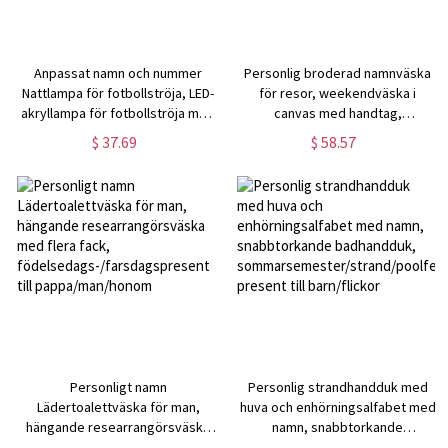
Anpassat namn och nummer
Personlig broderad namnväska
Nattlampa för fotbollströja, LED-
för resor, weekendväska i
akryllampa för fotbollströja med
canvas med handtag,
träfot, inredning för barnrum,
resetillbehör,
$ 37.69
$ 58.57
födelsedagspresent för
svensexa/födelsedagspresent
pojkar/sportfans
till marskalkar/honom
Personligt namn
Personlig strandhandduk med
Lädertoalettväska för man,
huva och enhörningsalfabet med
hängande researrangörsväska
namn, snabbtorkande
med flera fack,
badhandduk,