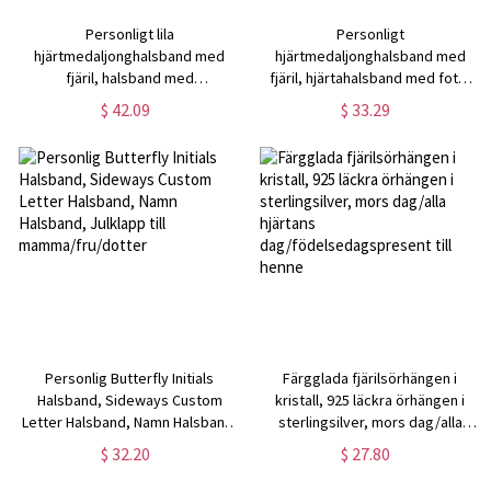
Personligt lila
Personligt
hjärtmedaljonghalsband med
hjärtmedaljonghalsband med
fjäril, halsband med
fjäril, hjärtahalsband med foto,
fjärilsmedaljon, fjärilshalsband,
läckert halsband,
$ 42.09
$ 33.29
fotomedaljonhalsband, present
minnesfotohalsband,
till fru/mamma
minnessmycken för fru/mamma
Personlig Butterfly Initials
Färgglada fjärilsörhängen i
Halsband, Sideways Custom
kristall, 925 läckra örhängen i
Letter Halsband, Namn Halsband,
sterlingsilver, mors dag/alla
Julklapp till mamma/fru/dotter
hjärtans
$ 32.20
$ 27.80
dag/födelsedagspresent till
henne