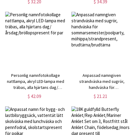
$ 32.20
$ 34.39
semester-/strand-/poolfestfavör,
babyshower/födelsedagspresent
present till barn/pojkar/flickor
för nyfödda
Personlig namnfotokollage
Anpassad namngiven
nattlampa, akryl LED-lampa med
strandväska med sugrör,
träbas, alla hjärtans dag/
handväska för
årsdag/bröllopspresent för par
sommarsemester/poolparty,
$ 42.09
$ 21.21
möhippa/strandpresent,
brudtärna/brudtärna