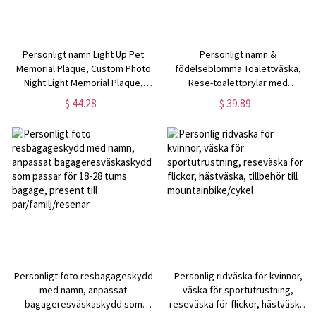
Personligt namn Light Up Pet
Personligt namn &
Memorial Plaque, Custom Photo
födelseblomma Toalettväska,
Night Light Memorial Plaque,
Rese-toalettprylar med
Akrylskylt med träbas,
hängkrok, Resetillbehör,
$ 44.28
$ 39.89
sympatigåvor för förlust av
Födelsedagspresent för
husdjur
kvinnor/hustru/henne
Personligt foto resbagageskydd
Personlig ridväska för kvinnor,
med namn, anpassat
väska för sportutrustning,
bagageresväskaskydd som
reseväska för flickor, hästväska,