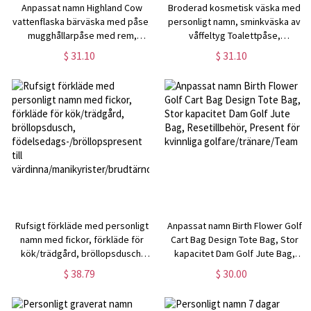
Anpassat namn Highland Cow
Broderad kosmetisk väska med
vattenflaska bärväska med påse,
personligt namn, sminkväska av
mugghållarpåse med rem,
våffeltyg Toalettpåse,
kompatibel med 40 oz tumbler,
bröllopsfest,
$ 31.10
$ 31.10
present till koälskare/kvinnor
födelsedags-/bröllopspresent
för kvinnor/brudtärnor
Rufsigt förkläde med personligt
Anpassat namn Birth Flower Golf
namn med fickor, förkläde för
Cart Bag Design Tote Bag, Stor
kök/trädgård, bröllopsdusch,
kapacitet Dam Golf Jute Bag,
födelsedags-/bröllopspresent till
Resetillbehör, Present för
$ 38.79
$ 30.00
värdinna/manikyrister/brudtärnor
kvinnliga golfare/tränare/Team