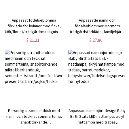
Anpassat födelseblomma
Anpassade namn och
förkläde för kvinnor med ficka,
födelseblommor Mormors
kök/florist/trädgård/matlagningsförkläde,
trädgårdsförkläde, familjehjärta
present till professionell kock,
blommigt förkläde med fickor
$ 21.21
$ 27.80
mors dag present till
och midjerem,
mamma/mormor
födelsedags-/morsdagspresent
till mamma/mormor
Personlig strandhandduk med
Anpassad namnbjörndesign Baby
namn och tecknat sommartema,
Birth Stats LED-nattlampa, akryl
snabbtorkande
nattlampa med träbas,
mikrofiberhandduk,
barnrumsdekor,