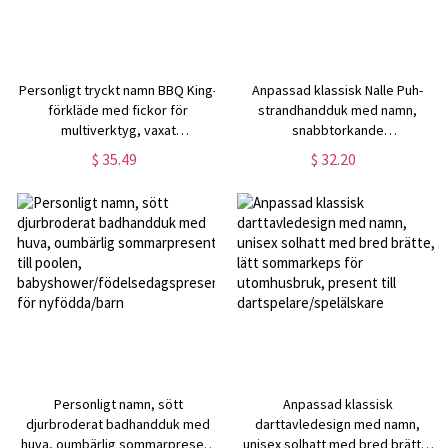
Personligt tryckt namn BBQ King-
Anpassad klassisk Nalle Puh-
förkläde med fickor för
strandhandduk med namn,
multiverktyg, vaxat
snabbtorkande
kanvasförkläde med veganskt
mikrofiberhandduk,
$ 35.49
$ 32.20
läderband, grillutrustning,
sommarsemester-/strandfestgåva
födelsedagspresent till honom
present till barn/pojkar/flickor
Personligt namn, sött
Anpassad klassisk
djurbroderat badhandduk med
darttavledesign med namn,
huva, oumbärlig sommarpresent
unisex solhatt med bred brätte,