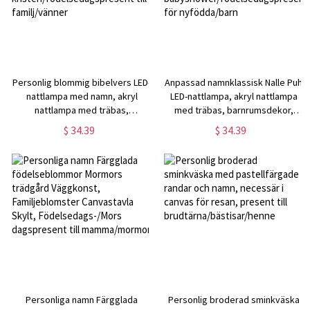
Personlig blommig bibelvers LED-
Anpassad namnklassisk Nalle Puh
nattlampa med namn, akryl
LED-nattlampa, akryl nattlampa
nattlampa med träbas,
med träbas, barnrumsdekor,
heminredning,
babyshower/födelsedagspresent
$ 34.39
$ 34.39
kristen/födelsedagspresent till
för nyfödda/barn
familj/vänner
Personliga namn Färgglada
Personlig broderad sminkväska