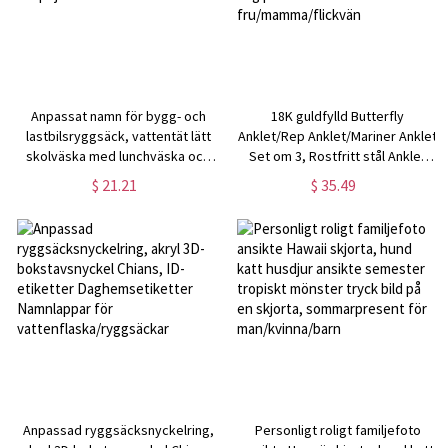
Anpassat namn för bygg- och
18K guldfylld Butterfly
lastbilsryggsäck, vattentät lätt
Anklet/Rep Anklet/Mariner Anklet
skolväska med lunchväska och
Set om 3, Rostfritt stål Anklet
pennfodral, skolstartspresent
Chain, födelsedag/mors dag
$ 21.21
$ 35.49
för pojkar
present till fru/mamma/flickvän
Anpassad ryggsäcksnyckelring,
Personligt roligt familjefoto