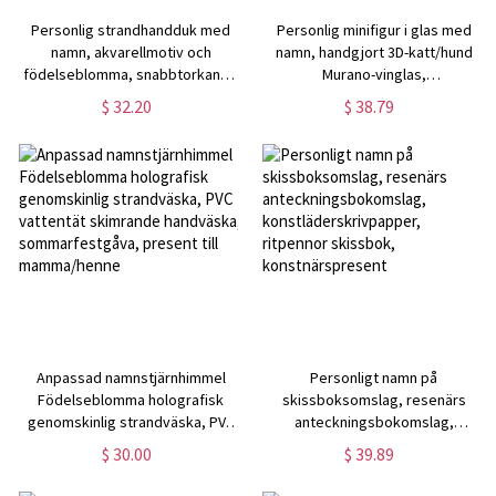
Personlig strandhandduk med
Personlig minifigur i glas med
namn, akvarellmotiv och
namn, handgjort 3D-katt/hund
födelseblomma, snabbtorkande
Murano-vinglas,
mikrofiberhandduk,
inflyttnings-/födelsedagspresent
$ 32.20
$ 38.79
semester-/strand-/poolfestfavör,
till älskare/ägare/familj
present till
henne/mamma/brudtärnor
Anpassad namnstjärnhimmel
Personligt namn på
Födelseblomma holografisk
skissboksomslag, resenärs
genomskinlig strandväska, PVC
anteckningsbokomslag,
vattentät skimrande handväska,
konstläderskrivpapper, ritpennor
$ 30.00
$ 39.89
sommarfestgåva, present till
skissbok, konstnärspresent
mamma/henne