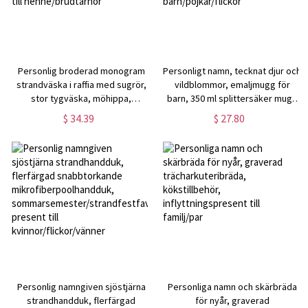
Personlig broderad monogram
Personligt namn, tecknat djur och
strandväska i raffia med sugrör,
vildblommor, emaljmugg för
stor tygväska, möhippa,
barn, 350 ml splittersäker mugg
födelsedags-/bröllopspresent till
med handtag, campingmugg i
$ 34.39
$ 27.80
henne/brudtärnor
tenn, present till
barn/pojkar/flickor
Personlig namngiven sjöstjärna
Personliga namn och skärbräda
strandhandduk, flerfärgad
för nyår, graverad