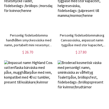
Personlig födelseblomma
Personlig födelseblommakorg
handhållen smyckesväska med
Canvasväska, anpassat namn
namn, portabelt mini resesmycke
tygpåse med stor kapacitet,
i läder,
helgreseväska,
$ 26.70
$ 27.80
födelsedags-/bröllops-/morsdagspresent
födelsedags-/julpresent till
för kvinnor/henne
mamma/mormor/henne