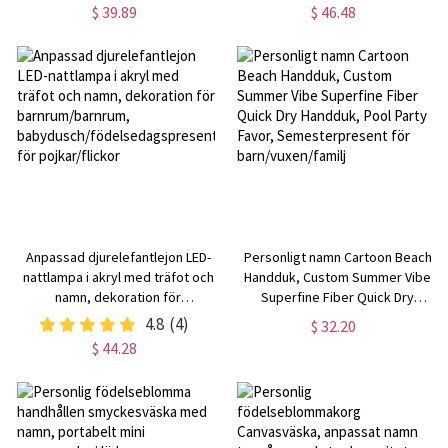
passar för 18-28 tums bagage,
tillbehör till mountainbike/cykel
$ 39.89
$ 46.48
present till par/familj/resenär
Anpassad djurelefantlejon LED-
Personligt namn Cartoon Beach
nattlampa i akryl med träfot och
Handduk, Custom Summer Vibe
namn, dekoration för
Superfine Fiber Quick Dry
barnrum/barnrum,
Handduk, Pool Party Favor,
4.8
(4)
$ 32.20
babydusch/födelsedagspresent
Semesterpresent för
$ 44.28
för pojkar/flickor
barn/vuxen/familj