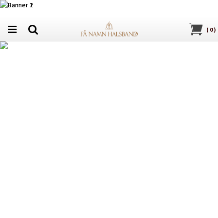
(
0
)