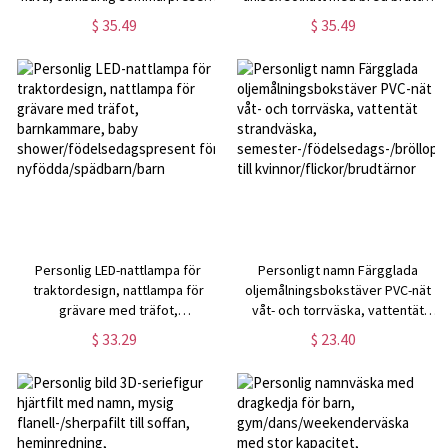
till poolen,
lätt sommarkeps för
$ 35.49
$ 35.49
babyshower/födelsedagspresent
utomhusbruk, present till
för nyfödda/barn
dartspelare/spelälskare
Personlig LED-nattlampa för
Personligt namn Färgglada
traktordesign, nattlampa för
oljemålningsbokstäver PVC-nät
grävare med träfot,
våt- och torrväska, vattentät
barnkammare, baby
strandväska,
$ 33.29
$ 23.40
shower/födelsedagspresent för
semester-/födelsedags-/bröllops
nyfödda/spädbarn/barn
till kvinnor/flickor/brudtärnor