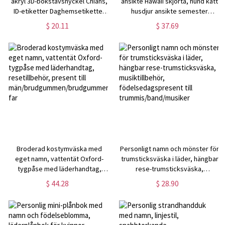
akryl 3D-bokstavsnyckel Chians,
ansikte Hawaii skjorta, hund katt
ID-etiketter Daghemsetiketter
husdjur ansikte semester
Namnlappar för
tropiskt mönster tryck bild på en
$ 20.11
$ 37.69
vattenflaska/ryggsäckar
skjorta, sommarpresent för
man/kvinna/barn
Broderad kostymväska med
Personligt namn och mönster för
eget namn, vattentät Oxford-
trumsticksväska i läder, hängbar
tygpåse med läderhandtag,
rese-trumsticksväska,
resetillbehör, present till
musiktillbehör,
$ 44.28
$ 28.90
män/brudgummen/brudgummens
födelsedagspresent till
far
trummis/band/musiker