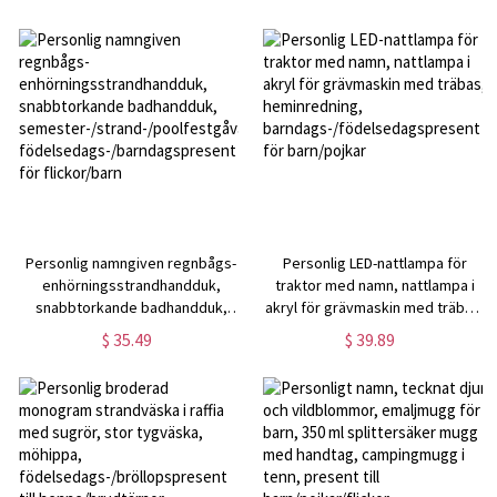
blomsterflicka,
pappa/farfar/grillälskare
födelsedagspresent till flickor
Personlig namngiven regnbågs-
Personlig LED-nattlampa för
enhörningsstrandhandduk,
traktor med namn, nattlampa i
snabbtorkande badhandduk,
akryl för grävmaskin med träbas,
semester-/strand-/poolfestgåva,
heminredning,
$ 35.49
$ 39.89
födelsedags-/barndagspresent
barndags-/födelsedagspresent
för flickor/barn
för barn/pojkar