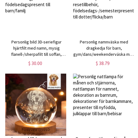
Personlig bild 3D-seriefigur
Personlig namnväska med
hjärtfilt med namn, mysig
dragkedja för barn,
flanell-/sherpafilt till soffan,
gym/dans/weekenderväska med
heminredning,
stor kapacitet, resetillbehör,
$ 30.00
$ 38.79
födelsedagspresent till
födelsedags-/semesterpresent
barn/familj
till dotter/flicka/barn