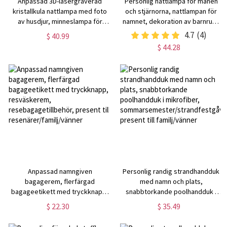
Anpassad 3D-lasergraverad
Personlig nattlampa för månen
kristallkula nattlampa med foto
och stjärnorna, nattlampan för
av husdjur, minneslampa för
namnet, dekoration av barnrum,
hundkattporträtt med träbas,
dekorationer för barnkammare,
4.7
(4)
$ 40.99
sorgegåva för djurälskare/ägare
presenter till nyfödda, julklappar
$ 44.28
till barn/bebisar
Anpassad namngiven
Personlig randig strandhandduk
bagagerem, flerfärgad
med namn och plats,
bagageetikett med tryckknapp,
snabbtorkande poolhandduk i
resväskerem,
mikrofiber,
$ 22.30
$ 35.49
resebagagetillbehör, present till
sommarsemester/strandfestgåva,
resenärer/familj/vänner
present till familj/vänner