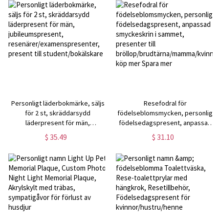
Personligt läderbokmärke, säljs
Resefodral för
för 2 st, skräddarsydd
födelseblomsmycken, personlig
läderpresent för män,
födelsedagspresent, anpassad
jubileumspresent,
smyckeskrin i sammet,
$ 35.49
$ 31.10
resenärer/examenspresenter,
presenter till
present till student/bokälskare
bröllop/brudtärna/mamma/kvinnor,
köp mer Spara mer