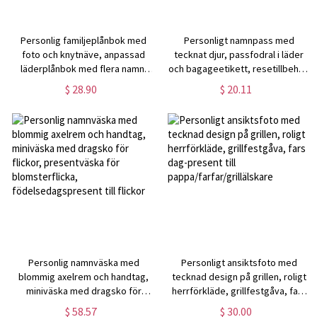
Personlig familjeplånbok med
Personligt namnpass med
foto och knytnäve, anpassad
tecknat djur, passfodral i läder
läderplånbok med flera namn,
och bagageetikett, resetillbehör,
resetillbehör, fars
födelsedagspresent till
$ 28.90
$ 20.11
dag/födelsedagspresent till
barn/pojkar/flickor
pappa/farfar/honom
Personlig namnväska med
Personligt ansiktsfoto med
blommig axelrem och handtag,
tecknad design på grillen, roligt
miniväska med dragsko för
herrförkläde, grillfestgåva, fars
flickor, presentväska för
dag-present till
$ 58.57
$ 30.00