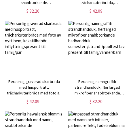
snabbtorkande
trächarkuteribräda,
mikrofiberpoolhandduk,
kökstillbehör, inflyttningspresent
$ 32.20
$ 42.09
sommarsemester/strandfestfavorit,
till familj/par
present till kvinnor/flickor/vänner
Personlig graverad skärbräda
Personlig namngraffiti
med husporträtt,
strandhandduk, flerfärgad
trächarkuteribräda med foto av
mikrofiber snabbtorkande
nytt hem, kökstillbehör,
badhandduk,
$ 42.09
$ 32.20
inflyttningspresent till familj/par
semester-/strand-/poolfestfavör,
present till familj/vänner/barn