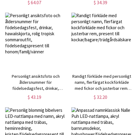
$ 64.07
$ 34.39
födelsedags-/farsdagspresent
sommarsemester/strand/poolfest
till pappa/man/honom
present till barn/flickor
Personligt ansiktsfoto och
Randigt förkläde med personligt
åldersnummer för
namn, flerfärgat kockförkläde
födelsedagsfest, drinkar,
med fickor och justerbar rem,
hawaiiskjorta, rolig tropisk
present till
$ 43.19
$ 32.20
sommaroutfit,
kockar/bagare/trädgårdsälskare/m
födelsedagspresent till
honom/familj/vänner