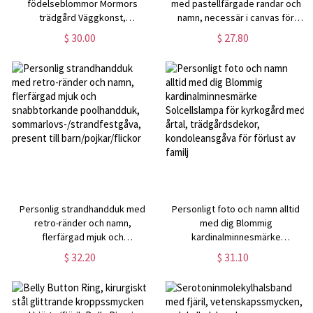
födelseblommor Mormors
med pastellfärgade randar och
trädgård Väggkonst,
namn, necessär i canvas för
Familjeblomster Canvastavla
resan, present till
$ 30.00
$ 27.80
Skylt, Födelsedags-/Mors
brudtärna/bästisar/henne
dagspresent till mamma/mormor
Personlig strandhandduk med
Personligt foto och namn alltid
retro-ränder och namn,
med dig Blommig
flerfärgad mjuk och
kardinalminnesmärke
snabbtorkande poolhandduk,
Solcellslampa för kyrkogård med
$ 32.20
$ 31.10
sommarlovs-/strandfestgåva,
årtal, trädgårdsdekor,
present till barn/pojkar/flickor
kondoleansgåva för förlust av
familj